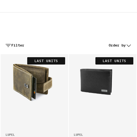
Free shipping to mainland Portugal and the islands
Filter
Order by
LAST UNITS
LAST UNITS
WALLETS
CARD HOLDERS
BAGS
LUPEL
LUPEL