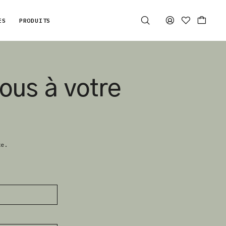
ES
PRODUITS
ous à votre
te.