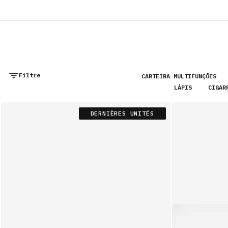
FR
PORTEFEUILLES
PORTE-CARTES
SACS
Filtre
CARTEIRA MULTIFUNÇÕES
LÁPIS
CIGAR
DERNIÈRES UNITÉS