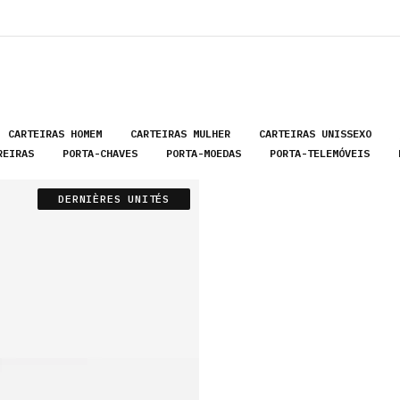
Envoi gratuit vers le Portugal continental et les îles
ACCESSOIR
CARTEIRAS HOMEM
CARTEIRAS MULHER
CARTEIRAS UNISSEXO
REIRAS
PORTA-CHAVES
PORTA-MOEDAS
PORTA-TELEMÓVEIS
DERNIÈRES UNITÉS