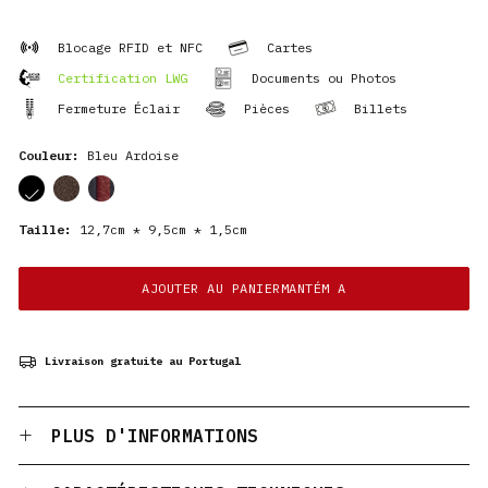
Blocage RFID et NFC
Cartes
Certification LWG
Documents ou Photos
Fermeture Éclair
Pièces
Billets
Couleur:
Bleu Ardoise
cor
cor
cor
Taille:
12,7cm * 9,5cm * 1,5cm
AJOUTER AU PANIERMANTÉM A
Livraison gratuite au Portugal
PLUS D'INFORMATIONS