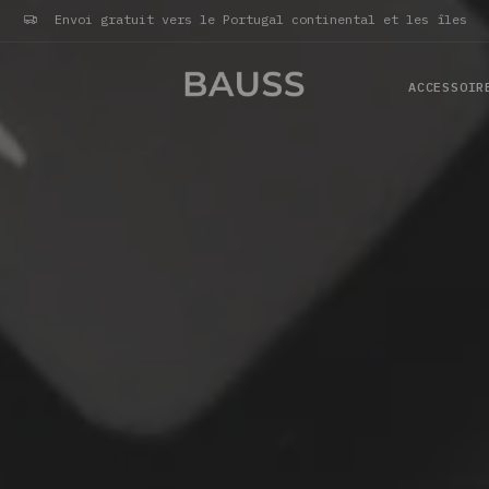
Envoi gratuit vers le Portugal continental et les îles
ACCESSOIR