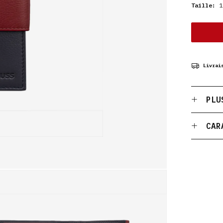
Taille:
10
Livrai
PLU
CAR