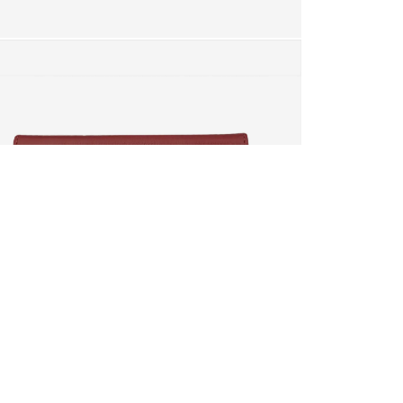
téressé par.
otre panier ?
OUI
 sera perdue.
RETOURS