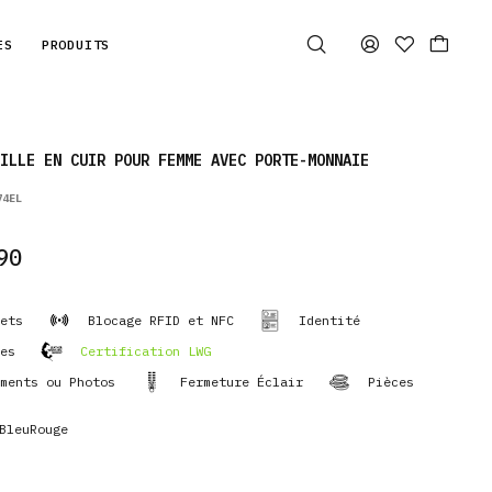
ES
PRODUITS
ILLE EN CUIR POUR FEMME AVEC PORTE-MONNAIE
74EL
90
ets
Blocage RFID et NFC
Identité
es
Certification LWG
ments ou Photos
Fermeture Éclair
Pièces
BleuRouge