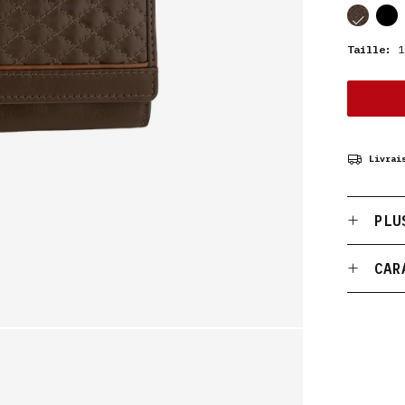
cor
cor
Taille:
19
Livrai
PLU
CAR