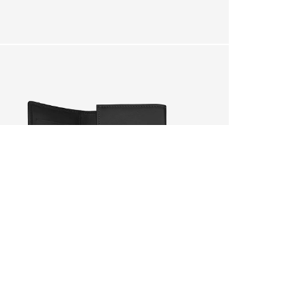
téressé par.
otre panier ?
OUI
 sera perdue.