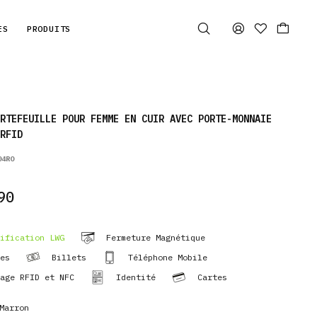
ES
PRODUITS
RTEFEUILLE POUR FEMME EN CUIR AVEC PORTE-MONNAIE
RFID
04RO
90
ification LWG
Fermeture Magnétique
es
Billets
Téléphone Mobile
age RFID et NFC
Identité
Cartes
Marron