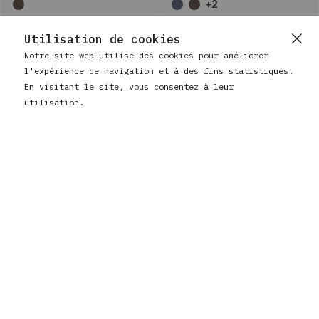
+2
Utilisation de cookies
Notre site web utilise des cookies pour améliorer
l'expérience de navigation et à des fins statistiques.
En visitant le site, vous consentez à leur
utilisation.
BAUSS
PORTEFEUILLE HOMME EN
Voulez-vous vraiment nettoyer votre panier ?
CUIR AVEC PORTE-MONNAIE
BAUSS
La sélection actuelle d'articles sera perdue.
ET ANTI-RFID
PORTE-CARTES EN CUIR
OUI
NON
€ 41,90
€ 18,90