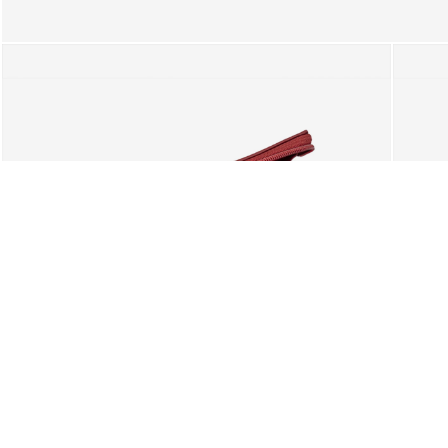
SUGGESTIONS
Vous pouvez également être in
Voulez-vous vraiment nettoyer v
La sélection actuelle d'articles
LIVRAISON GRATUITE AU PORTUGAL
CONTINENTAL ET AUX ÎLES