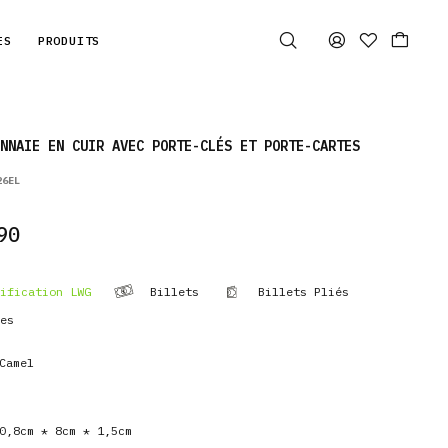
ES
PRODUITS
NNAIE EN CUIR AVEC PORTE-CLÉS ET PORTE-CARTES
26EL
90
ification LWG
Billets
Billets Pliés
es
Camel
,8cm * 8cm * 1,5cm