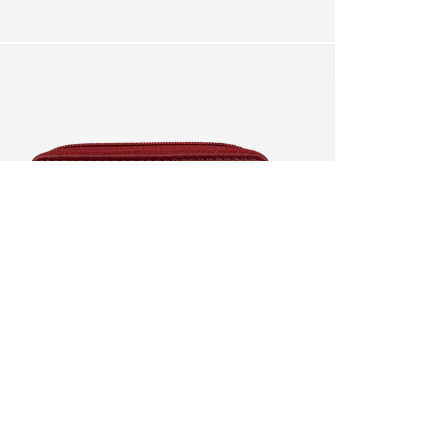
téressé par.
otre panier ?
OUI
 sera perdue.
RETOURS