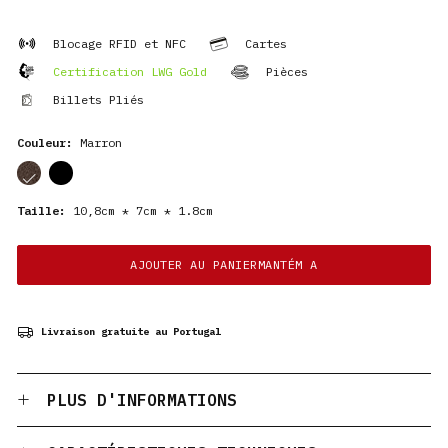
Blocage RFID et NFC
Cartes
Certification LWG Gold
Pièces
Billets Pliés
Couleur:
Marron
cor
cor
Taille:
10,8cm * 7cm * 1.8cm
AJOUTER AU PANIERMANTÉM A
Livraison gratuite au Portugal
PLUS D'INFORMATIONS