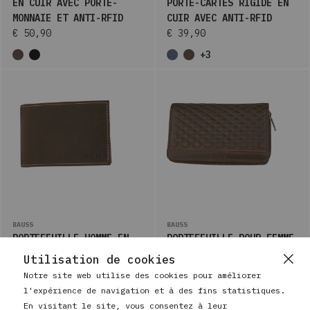
EN CUIR AVEC PORTE-
PORTE-CARTES RIGIDE EN
MONNAIE ET ANTI-RFID
CUIR AVEC ANTI-RFID
€ 50,90
€ 39,90
+3
BAUSS
BAUSS
PORTEFEUILLE HOMME EN
PORTEFEUILLE POUR FEMME
CUIR AVEC PORTE-MONNAIE
EN CUIR AVEC PORTE-
Utilisation de cookies
ET ANTI-RFID
MONNAIE ET ANTI-RFID
Notre site web utilise des cookies pour améliorer
€ 34,90
€ 53,90
l'expérience de navigation et à des fins statistiques.
En visitant le site, vous consentez à leur