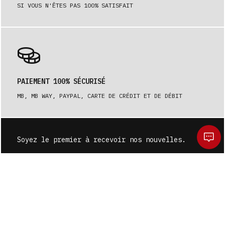
SI VOUS N'ÊTES PAS 100% SATISFAIT
PAIEMENT 100% SÉCURISÉ
MB, MB WAY, PAYPAL, CARTE DE CRÉDIT ET DE DÉBIT
Soyez le premier à recevoir nos nouvelles.
S'ABONNER
Voulez-vous vraiment nettoyer votre panier ?
La sélection actuelle d'articles sera perdue.