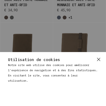
ET ANTI-RFID
MONNAIE ET ANTI-RFID
€ 34,90
€ 45,90
+1
Utilisation de cookies
Notre site web utilise des cookies pour améliorer
l'expérience de navigation et à des fins statistiques.
BAUSS
PORTEFEUILLE HOMME EN
En visitant le site, vous consentez à leur
BAUSS
PORTEFEUILLE EN CUIR
CUIR AVEC PORTE-
utilisation.
POUR HOMME AVEC ANTI-
MONNAIE, ANTI-RFID ET
RFID
ÉLASTIQUE
€ 34,90
€ 36,90