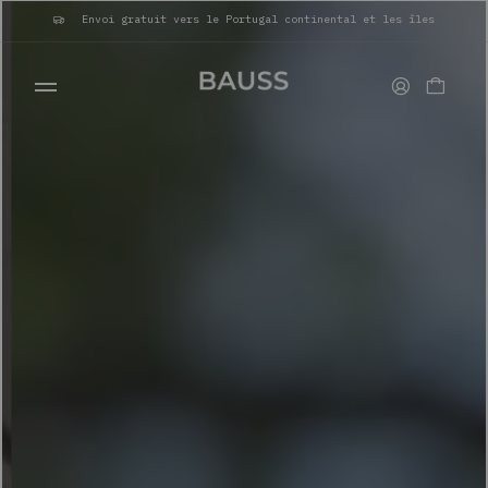
Envoi gratuit vers le Portugal continental et les îles
PORTEFEUILLES
PORTE-CARTES
SACS