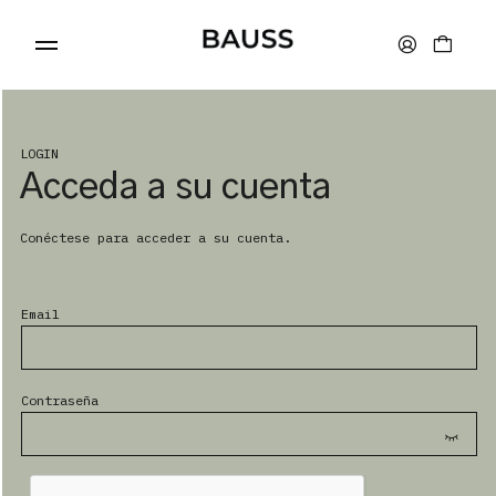
LOGIN
Acceda a su cuenta
CARTERAS
Conéctese para acceder a su cuenta.
PORTA TARJETAS
Email
BOLSOS
Contraseña
ACCESORIOS