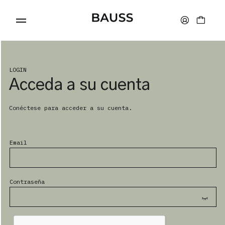
LOGIN
Acceda a su cuenta
CARTERAS
Conéctese para acceder a su cuenta.
PORTA TARJETAS
Email
BOLSOS
Contraseña
ACCESORIOS