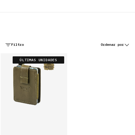
Gastos de envío gratuitos a Portugal continental y las islas
Filtro
Ordenar por
ÚLTIMAS UNIDADES
CARTERAS
PORTA TARJETAS
BOLSOS