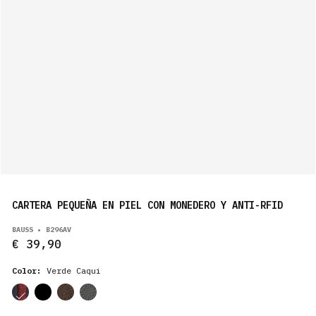
CARTERA PEQUEÑA EN PIEL CON MONEDERO Y ANTI-RFID
BAUSS • B296AV
€ 39,90
Color:
Verde Caqui
cor
cor
cor
cor