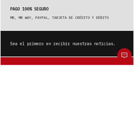
PAGO 100% SEGURO
MB, MB WAY, PAYPAL, TARJETA DE CRÉDITO Y DÉBITO
Sea el primero en recibir nuestras noticias.
SUSCRÍBASE A
¿De verdad quieres limpiar tu carrito?
Se perderá la selección actual de artículos.
SI
NO
BAUSS nació en 1993 de la necesidad de