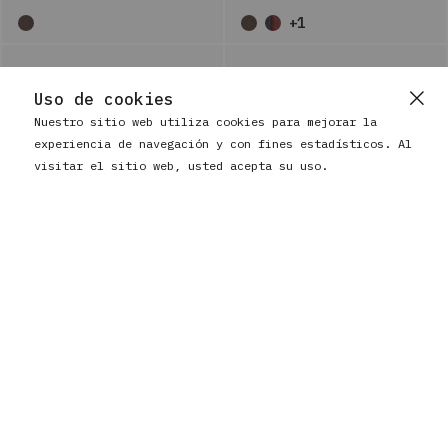
+1
Uso de cookies
Nuestro sitio web utiliza cookies para mejorar la
experiencia de navegación y con fines estadísticos. Al
visitar el sitio web, usted acepta su uso.
BAUSS
BAUSS
CARTERA GRANDE DE MUJER
CARTERA DE PIEL Y
¿De verdad quieres limpiar tu carrito?
EN PIEL CON MONEDERO Y
ALUMINIO CON MONEDERO Y
Se perderá la selección actual de artículos.
ANTI-RFID
ANTI-RFID
€ 58,90
€ 41,90
SI
NO