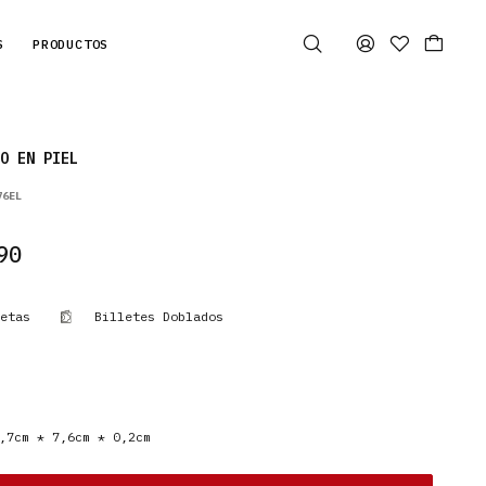
S
PRODUCTOS
O EN PIEL
76EL
90
etas
Billetes Doblados
7cm * 7,6cm * 0,2cm