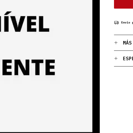
Envío 
MÁS
ESP