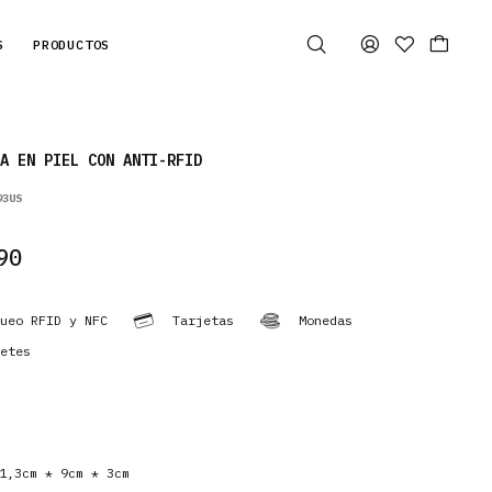
S
PRODUCTOS
A EN PIEL CON ANTI-RFID
93US
90
ueo RFID y NFC
Tarjetas
Monedas
etes
,3cm * 9cm * 3cm