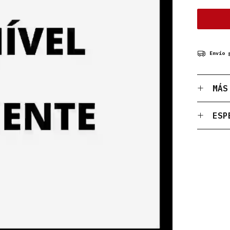
Envío 
MÁS
ESP