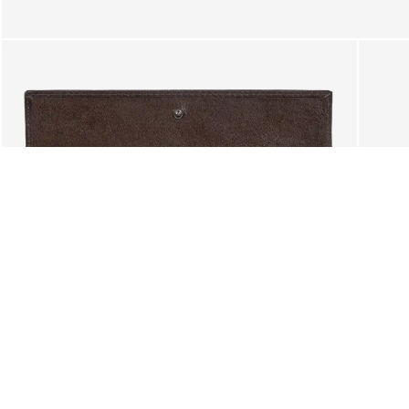
SUGERENCIAS
También le puede interesar.
¿De verdad quieres limpiar t
Se perderá la selección actual 
ENVÍO GRATUITO A PORTUGAL CONTINENTAL
Y A LAS ISLAS