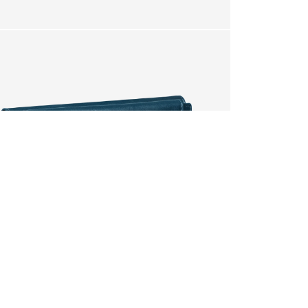
u carrito?
SI
de artículos.
DEVUELVE