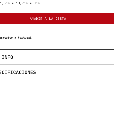
,5cm * 18,7cm * 3cm
AÑADIR A LA CESTA
gratuito a Portugal
 INFO
ECIFICACIONES