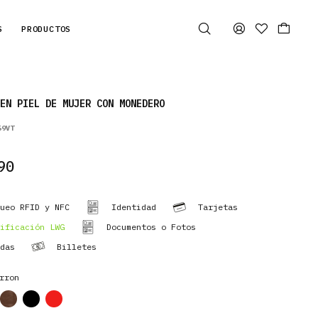
S
PRODUCTOS
EN PIEL DE MUJER CON MONEDERO
59VT
90
ueo RFID y NFC
Identidad
Tarjetas
ificación LWG
Documentos o Fotos
das
Billetes
rron
cor
cor
cor