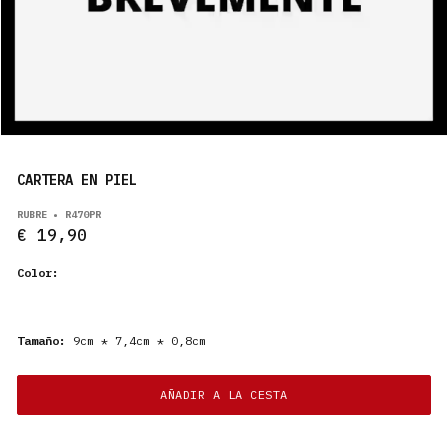
PRODUCTOS
ES
CARTERA EN PIEL
RUBRE • R470PR
€ 19,90
Color:
Tamaño:
9cm * 7,4cm * 0,8cm
AÑADIR A LA CESTA