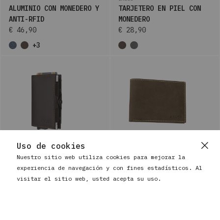
ALUMINIO CON MONEDERO Y
TARJETERO EN PIEL CON
ANTI-RFID
MONEDERO
€ 46,90
€ 28,90
+3
Uso de cookies
Nuestro sitio web utiliza cookies para mejorar la
BAUSS
BAUSS
experiencia de navegación y con fines estadísticos. Al
CARTERA DE PIEL Y
CARTERA DE HOMBRE EN
visitar el sitio web, usted acepta su uso.
ALUMINIO CON MONEDERO Y
PIEL CON MONEDERO Y
ANTI-RFID
ANTI-RFID
€ 41,90
€ 41,90