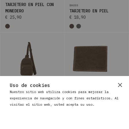
TARJETERO EN PIEL CON
BAUSS
MONEDERO
TARJETERO EN PIEL
€ 25,90
€ 18,90
Uso de cookies
Nuestro sitio web utiliza cookies para mejorar la
BAUSS
BAUSS
experiencia de navegación y con fines estadísticos. Al
BOLSA DE HOMBRO PARA
CARTERA DE HOMBRE EN
visitar el sitio web, usted acepta su uso.
HOMBRE EN PIEL CON
PIEL CON MONEDERO Y
CREMALLERA INTERIOR
ANTI-RFID
€ 73,90
€ 34,90