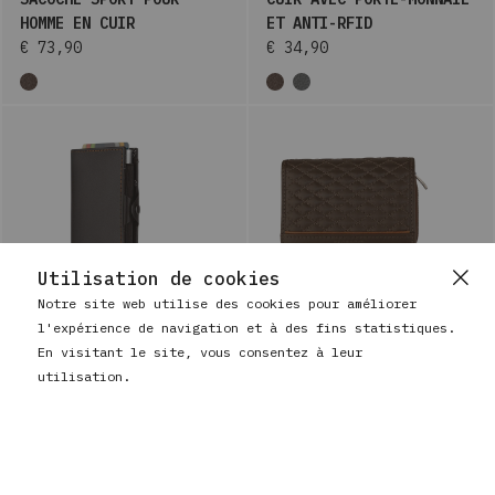
HOMME EN CUIR
ET ANTI-RFID
€ 73,90
€ 34,90
Utilisation de cookies
Notre site web utilise des cookies pour améliorer
l'expérience de navigation et à des fins statistiques.
BAUSS
PETIT PORTEFEUILLE POUR
En visitant le site, vous consentez à leur
BAUSS
PORTEFEUILLE EN CUIR ET
FEMME EN CUIR AVEC
utilisation.
ALUMINIUM AVEC PORTE-
PORTE-MONNAIE ET ANTI-
MONNAIE ET ANTI-RFID
RFID
€ 41,90
€ 44,90