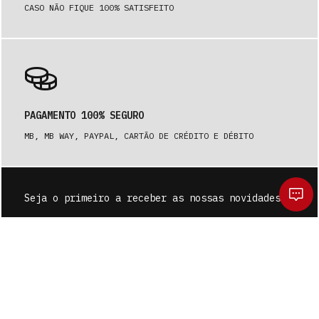
CASO NÃO FIQUE 100% SATISFEITO
PAGAMENTO 100% SEGURO
MB, MB WAY, PAYPAL, CARTÃO DE CRÉDITO E DÉBITO
Seja o primeiro a receber as nossas novidades.
SUBSCREVER
Deseja mesmo limpar o seu carrinho?
A seleção atual de artigos será perdida.