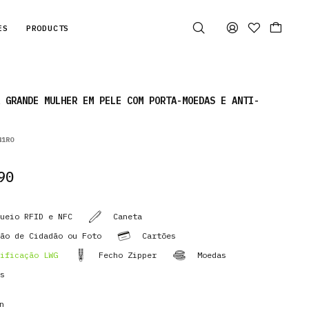
ES
PRODUCTS
 GRANDE MULHER EM PELE COM PORTA-MOEDAS E ANTI-
41RO
90
ueio RFID e NFC
Caneta
ão de Cidadão ou Foto
Cartões
ificação LWG
Fecho Zipper
Moedas
s
n