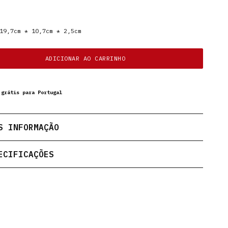
9,7cm * 10,7cm * 2,5cm
ADICIONAR AO CARRINHO
 grátis para Portugal
S INFORMAÇÃO
ECIFICAÇÕES