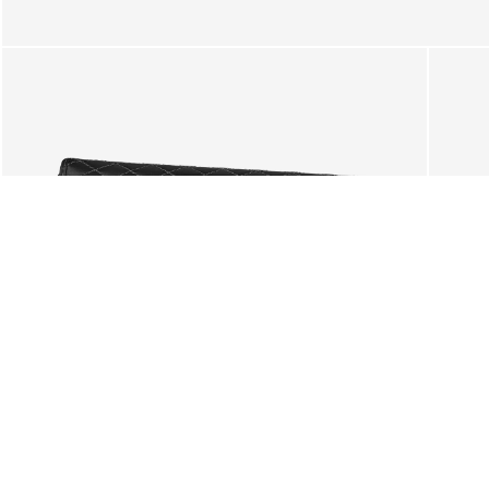
SUGESTÕES
Também lhe poderá interessar.
Deseja mesmo limpar o seu c
A seleção atual de artigos se
ENVIOS GRÁTIS PARA PORTUGAL
CONTINENTAL E ILHAS