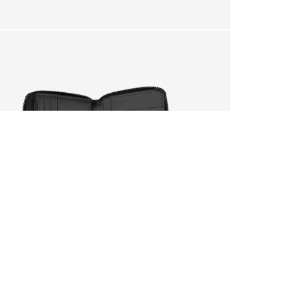
arrinho?
SIM
rá perdida.
DEVOLUÇÃO