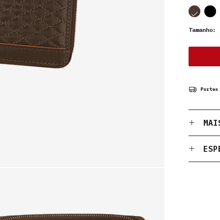
cor
cor
Tamanho:
1
Portes
MAI
ESP