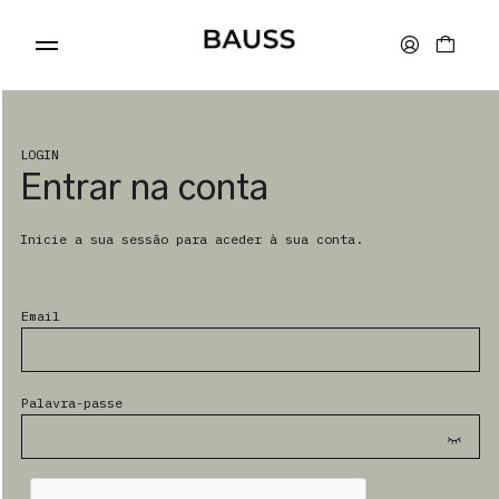
LOGIN
Entrar na conta
CARTEIRAS
Inicie a sua sessão para aceder à sua conta.
PORTA-CARTÕES
Email
BOLSAS
Palavra-passe
ACESSÓRIOS