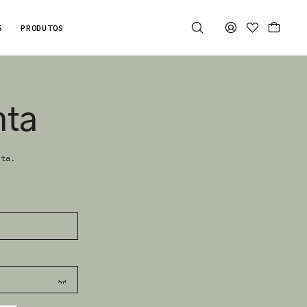
S
PRODUTOS
nta
nta.