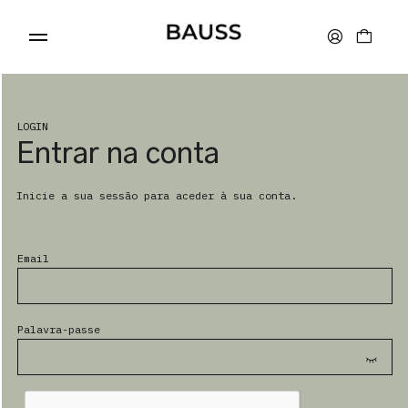
LOGIN
Entrar na conta
CARTEIRAS
Inicie a sua sessão para aceder à sua conta.
PORTA-CARTÕES
Email
BOLSAS
Palavra-passe
ACESSÓRIOS