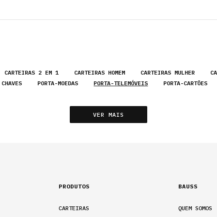
Portes grátis para Portugal continental e ilhas
ACESSÓRIO
CARTEIRAS 2 EM 1
CARTEIRAS HOMEM
CARTEIRAS MULHER
CA
CHAVES
PORTA-MOEDAS
PORTA-TELEMÓVEIS
PORTA-CARTÕES
VER MAIS
PRODUTOS
BAUSS
CARTEIRAS
QUEM SOMOS