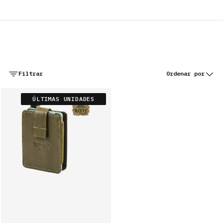
Portes grátis para Portugal continental e ilhas
Filtrar
Ordenar por
ÚLTIMAS UNIDADES
CARTEIRAS
PORTA-CARTÕES
BOLSAS