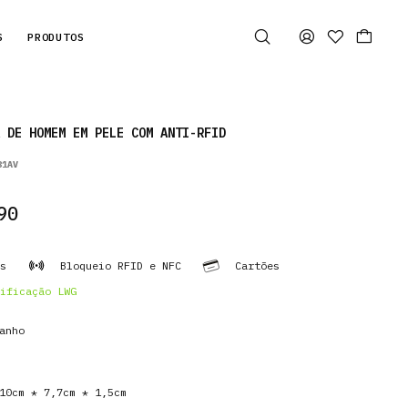
S
PRODUTOS
 DE HOMEM EM PELE COM ANTI-RFID
81AV
90
s
Bloqueio RFID e NFC
Cartões
ificação LWG
anho
0cm * 7,7cm * 1,5cm