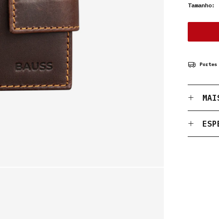
Tamanho:
1
Portes
MAI
ESP