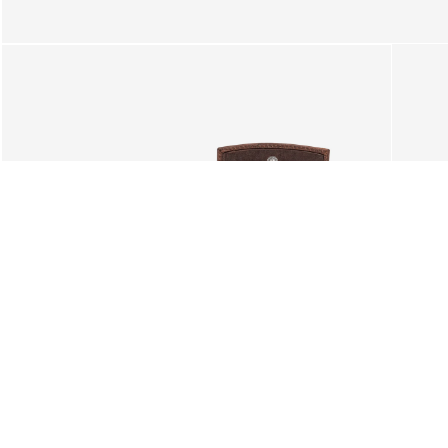
SUGESTÕES
Também lhe poderá interessar.
Deseja mesmo limpar o seu c
A seleção atual de artigos se
ENVIOS GRÁTIS PARA PORTUGAL
CONTINENTAL E ILHAS