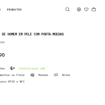
S
PRODUTOS
 DE HOMEM EM PELE COM PORTA-MOEDAS
23EX
90
ões
Certificação LWG
mentos ou Fotos
Moedas
Notas
ueio RFID e NFC