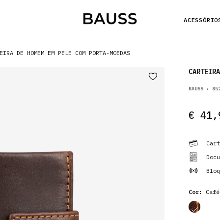
ACESSÓRIO
EIRA DE HOMEM EM PELE COM PORTA-MOEDAS
CARTEIRA
BAUSS • B5
€ 41,
Cart
Docu
Bloq
Cor:
Café
cor