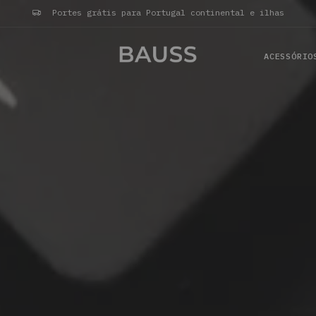
Portes grátis para Portugal continental e ilhas
ACESSÓRIO