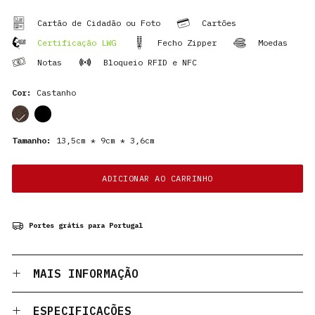
Cartão de Cidadão ou Foto
Cartões
Certificação LWG
Fecho Zipper
Moedas
Notas
Bloqueio RFID e NFC
Cor:
Castanho
cor
cor
Tamanho:
13,5cm * 9cm * 3,6cm
ADICIONAR AO CARRINHO
Portes grátis para Portugal
MAIS INFORMAÇÃO
ESPECIFICAÇÕES