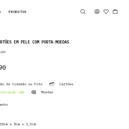
S
PRODUTOS
RTÕES EM PELE COM PORTA-MOEDAS
62AV
90
ão de Cidadão ou Foto
Cartões
ificação LWG
Moedas
anho
0cm * 8cm * 1,5cm