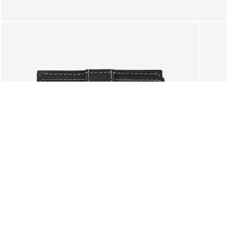
SUGESTÕES
Também lhe poderá interessar.
Deseja mesmo limpar o seu c
A seleção atual de artigos se
ENVIOS GRÁTIS PARA PORTUGAL
CONTINENTAL E ILHAS