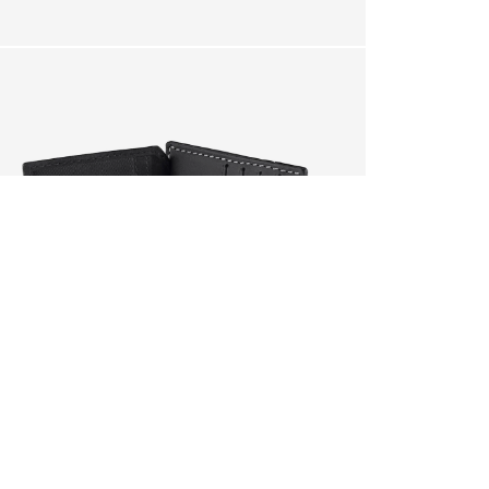
arrinho?
SIM
rá perdida.
DEVOLUÇÃO