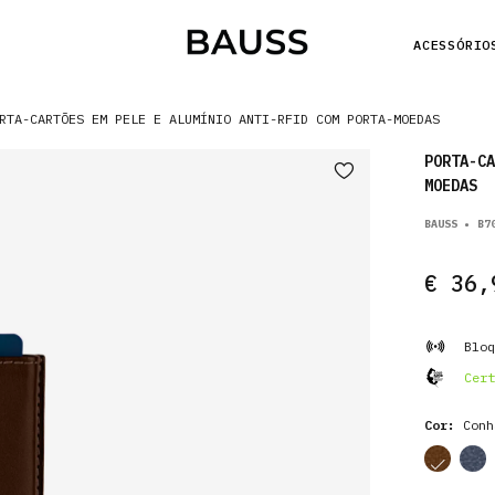
ACESSÓRIO
RTA-CARTÕES EM PELE E ALUMÍNIO ANTI-RFID COM PORTA-MOEDAS
PORTA-CA
MOEDAS
BAUSS • B7
€ 36,
Bloq
Cert
Cor:
Conh
cor
cor