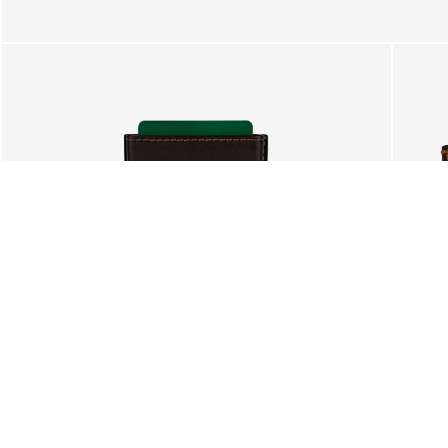
SUGESTÕES
Também lhe poderá interessar.
Deseja mesmo limpar o seu c
A seleção atual de artigos se
ENVIOS GRÁTIS PARA PORTUGAL
CONTINENTAL E ILHAS