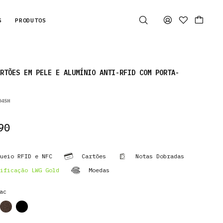
S
PRODUTOS
RTÕES EM PELE E ALUMÍNIO ANTI-RFID COM PORTA-
04SH
90
ueio RFID e NFC
Cartões
Notas Dobradas
ificação LWG Gold
Moedas
ac
cor
cor