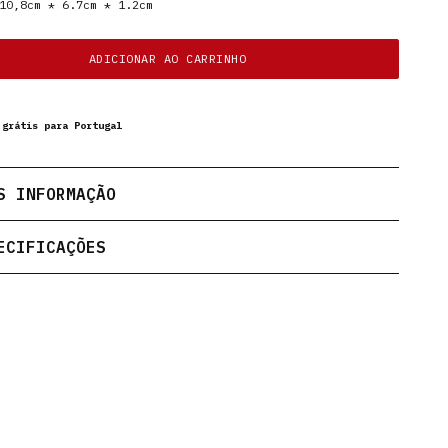
0,8cm * 6.7cm * 1.2cm
ADICIONAR AO CARRINHO
 grátis para Portugal
S INFORMAÇÃO
ECIFICAÇÕES