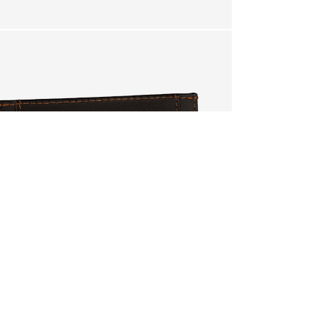
arrinho?
SIM
rá perdida.
DEVOLUÇÃO