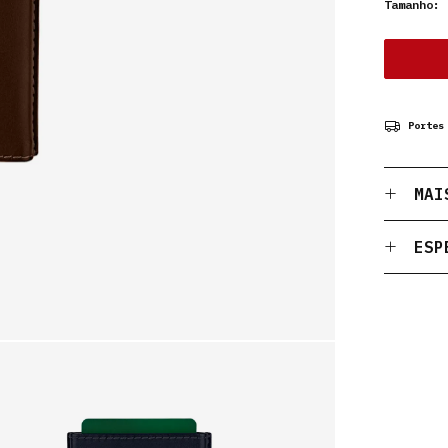
Tamanho:
1
Portes
MAI
ESP