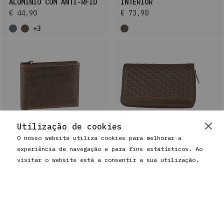
ALUMÍNIO COM ANTI-RFID
INTERIOR
€ 44,90
€ 73,90
+3
Utilização de cookies
O nosso website utiliza cookies para melhorar a
experiência de navegação e para fins estatísticos. Ao
BAUSS
BAUSS
visitar o website está a consentir a sua utilização.
CARTEIRA DE HOMEM EM
CARTEIRA DE MULHER EM
PELE COM PORTA-MOEDAS E
PELE COM PORTA-MOEDAS E
ANTI-RFID
ANTI-RFID
€ 39,90
€ 53,90